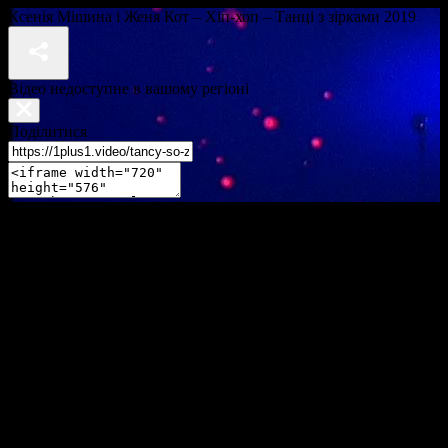
Ксенія Мішина і Женя Кот – Хіп-хоп – Танці з зірками 2019
Відео недоступне в вашому регіоні
Поділитися