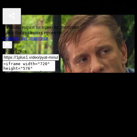
П'ять хвилин до метро 1 сезон 10 серія
На жаль, наразі це відео не доступне
Але є багато інших проектів
Обирай, що дивитися
Поділитися