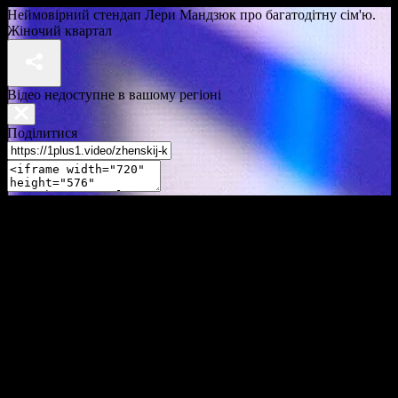
Неймовірний стендап Лери Мандзюк про багатодітну сім'ю.
Жіночий квартал
Відео недоступне в вашому регіоні
Поділитися