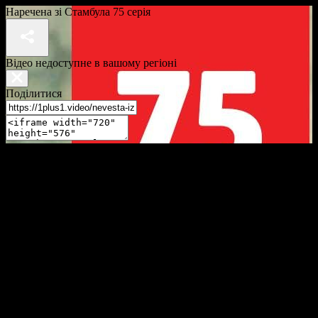
Наречена зі Стамбула 75 серія
Відео недоступне в вашому регіоні
Поділитися