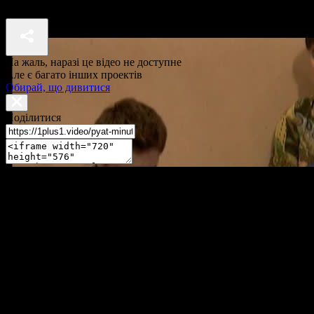
П'ять хвилин до метро 2 сезон 6 серія
На жаль, наразі це відео не доступне
Але є багато інших проектів
Обирай, що дивитися
Поділитися