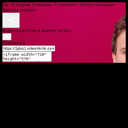
Рік. За кадром. Розвідник. Спецпроєкт Дмитра Комарова.
Частина четверта
Відео недоступне в вашому регіоні
Поділитися