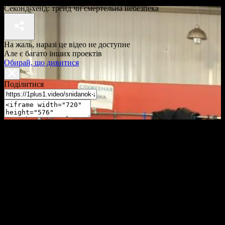
Секонд-хенд: тренд чи смертельна небезпека
На жаль, наразі це відео не доступне
Але є багато інших проектів
Обирай, що дивитися
Поділитися