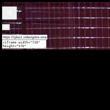
Андрій Хайат – "Плакала" – півфінал – Голос країни 9 сезон
Відео недоступне в вашому регіоні
Поділитися