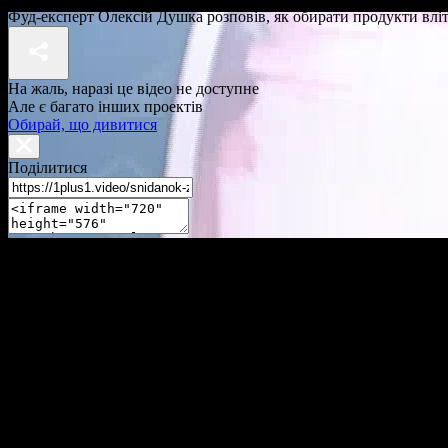
Фуд-експерт Олексій Душка розповів, як обирати продукти влітк
На жаль, наразі це відео не доступне
Але є багато інших проектів
Обирай, що дивитися
Поділитися