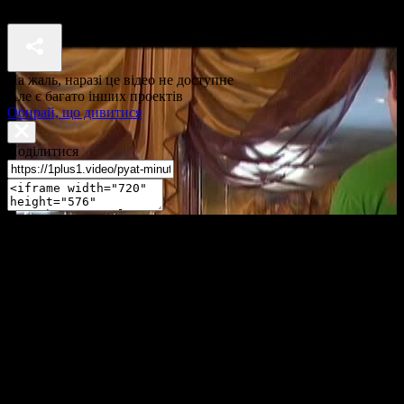
П'ять хвилин до метро 1 сезон 17 серія
На жаль, наразі це відео не доступне
Але є багато інших проектів
Обирай, що дивитися
Поділитися