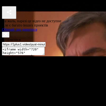
П'ять хвилин до метро 1 сезон 2 серія
На жаль, наразі це відео не доступне
Але є багато інших проектів
Обирай, що дивитися
Поділитися