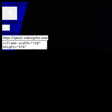
Даниїл Фельдман – "Whatever It Takes" – нокаути – Голос країни
Відео недоступне в вашому регіоні
Поділитися