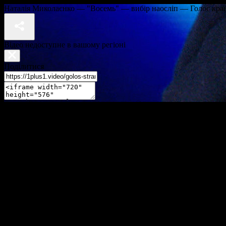
Наталія Миколаєнко — "Восемь" — вибір наосліп — Голос краї
Відео недоступне в вашому регіоні
Поділитися