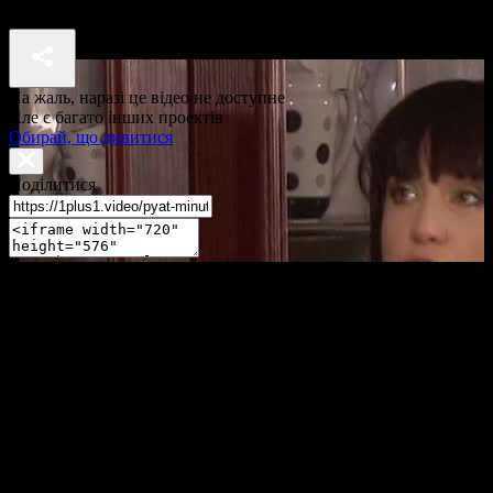
П'ять хвилин до метро 2 сезон 32 серія
На жаль, наразі це відео не доступне
Але є багато інших проектів
Обирай, що дивитися
Поділитися