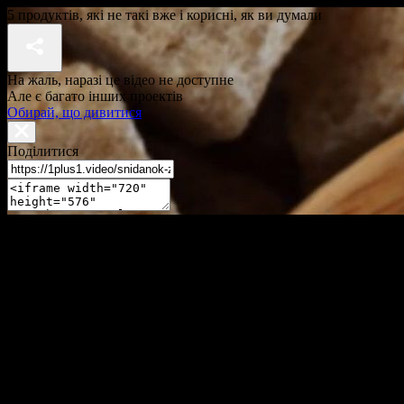
5 продуктів, які не такі вже і корисні, як ви думали
На жаль, наразі це відео не доступне
Але є багато інших проектів
Обирай, що дивитися
Поділитися