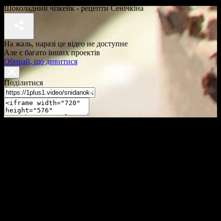
Шоколадний чізкейк - рецепти Сенічкіна
На жаль, наразі це відео не доступне
Але є багато інших проектів
Обирай, що дивитися
Поділитися