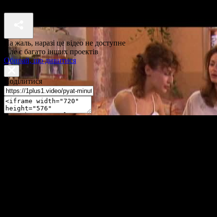
П'ять хвилин до метро 1 сезон 21 серія
На жаль, наразі це відео не доступне
Але є багато інших проектів
Обирай, що дивитися
Поділитися