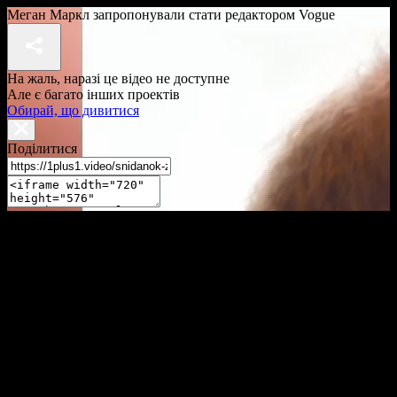
Меган Маркл запропонували стати редактором Vogue
На жаль, наразі це відео не доступне
Але є багато інших проектів
Обирай, що дивитися
Поділитися