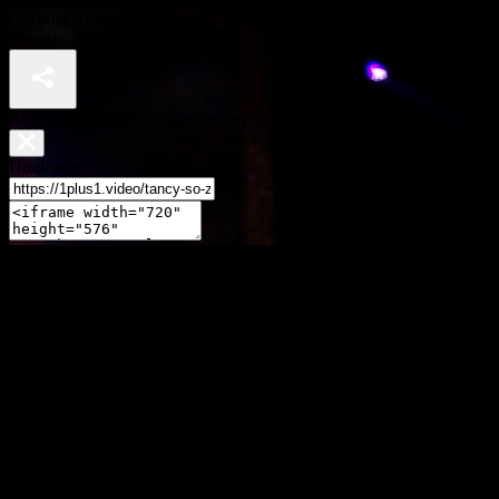
Євгенія Власова та Олександр Прохоров – Контемп – Танці з
зірками 2021
Відео недоступне в вашому регіоні
Поділитися