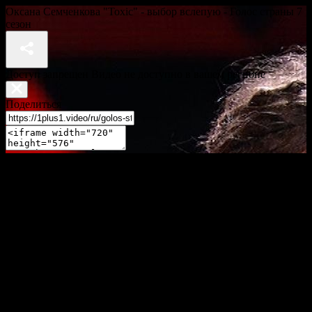
Оксана Семченкова "Toxic" - выбор вслепую - Голос страны 7
сезон
Доступ запрещен Видео не доступно в вашем регионе
Поделиться