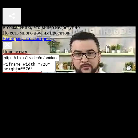
Рецепты от Сеничкина: куриные котлеты с весенней зеленью
К сожалению, это видео недоступно
Но есть много других проектов
Выбирай, что смотреть
Поделиться