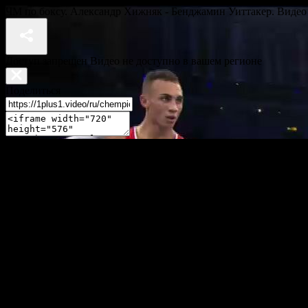
ЧМ по боксу. Александр Хижняк - Бенджамин Уиттакер. Видео
Доступ запрещен Видео не доступно в вашем регионе
Поделиться